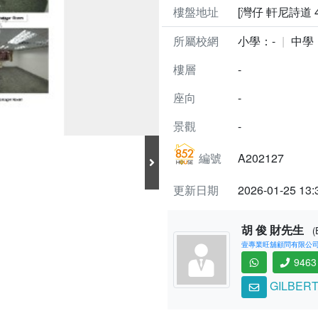
樓盤地址
[灣仔 軒尼詩道 4
所屬校網
小學：-
中學
樓層
-
座向
-
景觀
-
編號
A202127
更新日期
2026-01-25 13:
胡 俊 財先生
(
壹專業旺舖顧問有限公司 (C
9463
GILBERT