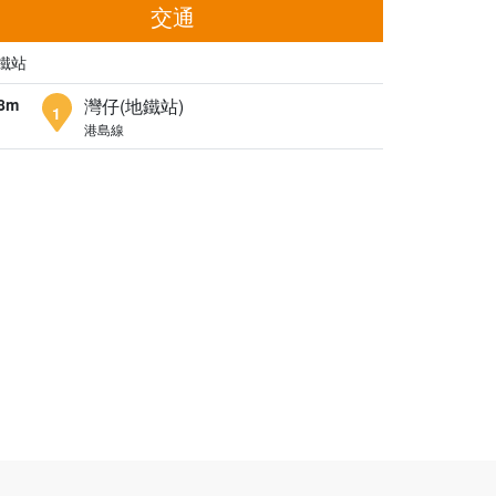
交通
鐵站
8m
灣仔(地鐵站)
1
港島線