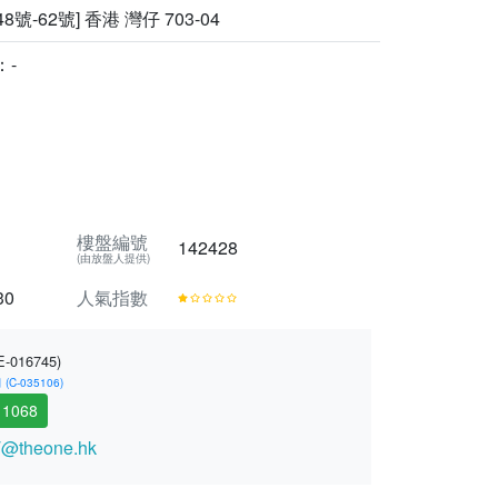
8號-62號] 香港 灣仔 703-04
：-
樓盤編號
142428
(由放盤人提供)
30
人氣指數
E-016745)
-035106)
 1068
@theone.hk