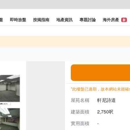
盤
即時放盤
按揭指南
地產資訊
專題討論
海外房產
新
*此樓盤已過期，故本網站未能確
屋苑名稱
軒尼詩道
建築面積
2,750呎
實用面積
-