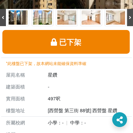
已下架
*此樓盤已下架，故本網站未能確保資料準確
屋苑名稱
星鑽
建築面積
-
實用面積
497呎
樓盤地址
[西營盤 第三街 88號] 西營盤 星鑽
所屬校網
小學：-
中學：-