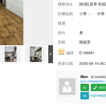
樓盤地址
[粉嶺] 新界 粉嶺
所屬校網
小學：-
中學
樓層
-
座向
東
景觀
開揚景
編號
E198881
更新日期
2025-08-16 06:
Man
(E-032608)
世紀21奇豐物業顧問行 (C-
+852
manlee@c