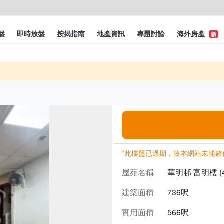
盤
即時放盤
按揭指南
地產資訊
專題討論
海外房產
新
*此樓盤已過期，故本網站未能確
屋苑名稱
華明邨 富明樓 (
建築面積
736呎
實用面積
566呎