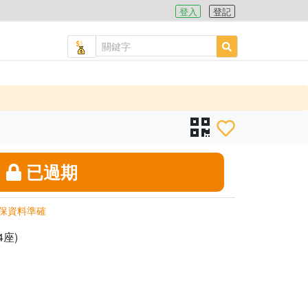
登入
登記
已過期
保資料準確
4座)