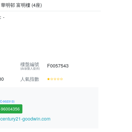
 華明邨 富明樓 (4座)
：-
樓盤編號
F0057543
(由放盤人提供)
30
人氣指數
002313)
-96004356
entury21-goodwin.com