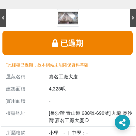
已過期
*此樓盤已過期，故本網站未能確保資料準確
屋苑名稱
嘉名工廠大廈
建築面積
4,328呎
實用面積
-
樓盤地址
[長沙灣 青山道 688號-690號] 九龍 長沙
灣 嘉名工廠大廈 D
所屬校網
小學：-
中學：-