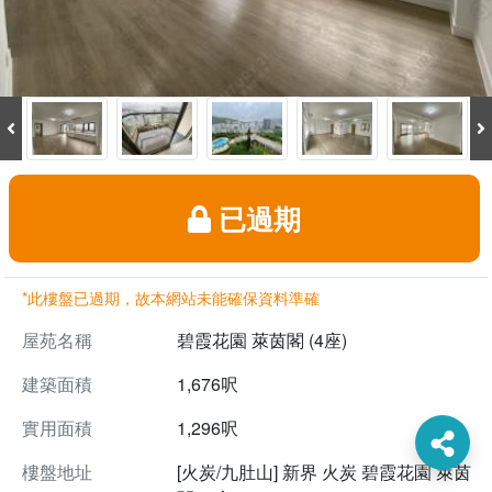
已過期
*此樓盤已過期，故本網站未能確保資料準確
屋苑名稱
碧霞花園 萊茵閣 (4座)
建築面積
1,676呎
實用面積
1,296呎
樓盤地址
[火炭/九肚山] 新界 火炭 碧霞花園 萊茵