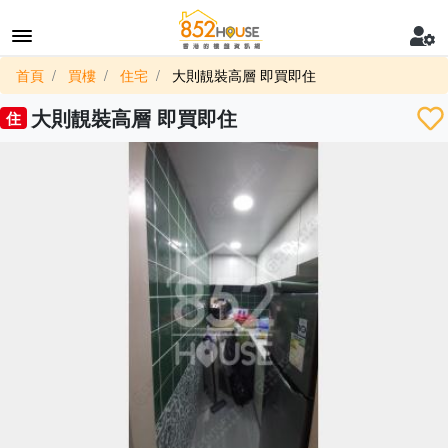
首頁
買樓
住宅
大則靚裝高層 即買即住
大則靚裝高層 即買即住
住