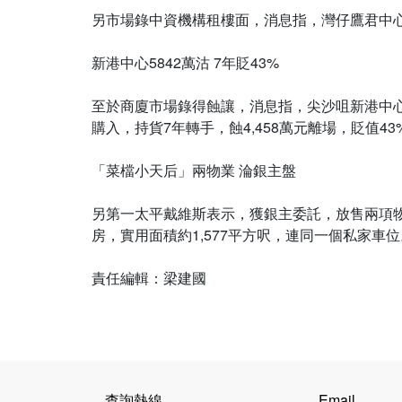
另市場錄中資機構租樓面，消息指，灣仔鷹君中心
新港中心5842萬沽 7年貶43%
至於商廈市場錄得蝕讓，消息指，尖沙咀新港中心第二
購入，持貨7年轉手，蝕4,458萬元離場，貶值43
「菜檔小天后」兩物業 淪銀主盤
另第一太平戴維斯表示，獲銀主委託，放售兩項物業
房，實用面積約1,577平方呎，連同一個私家
查詢熱線
Email