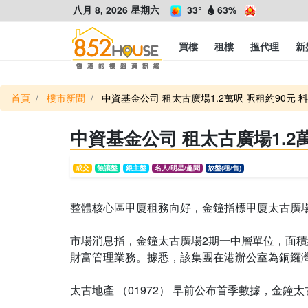
八月 8, 2026 星期六
33°
63%
買樓
租樓
搵代理
新
首頁
樓市新聞
中資基金公司 租太古廣場1.2萬呎 呎租約90元 
中資基金公司 租太古廣場1.2
成交
蝕讓盤
銀主盤
名人/明星/趣聞
放盤(租/售)
整體核心區甲廈租務向好，金鐘指標甲廈太古廣場
市場消息指，金鐘太古廣場2期一中層單位，面積
財富管理業務。據悉，該集團在港辦公室為銅鑼
太古地產 （01972） 早前公布首季數據，金鐘