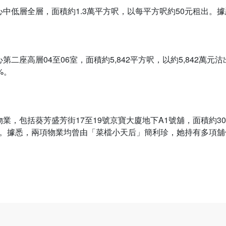
中低層全層，面積約1.3萬平方呎，以每平方呎約50元租出。
座高層04至06室，面積約5,842平方呎，以約5,842萬元沽出
%。
，包括葵芳盛芳街17至19號京寶大廈地下A1號舖，面積約30
車位。據悉，兩項物業均曾由「菜檔小天后」簡利珍，她持有多項