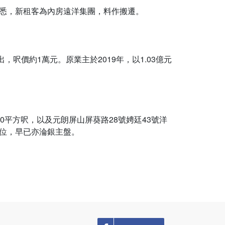
據悉，新租客為內房遠洋集團，料作搬遷。
，呎價約1萬元。原業主於2019年，以1.03億元
0平方呎，以及元朗屏山屏葵路28號娉廷43號洋
舖位，早已亦淪銀主盤。