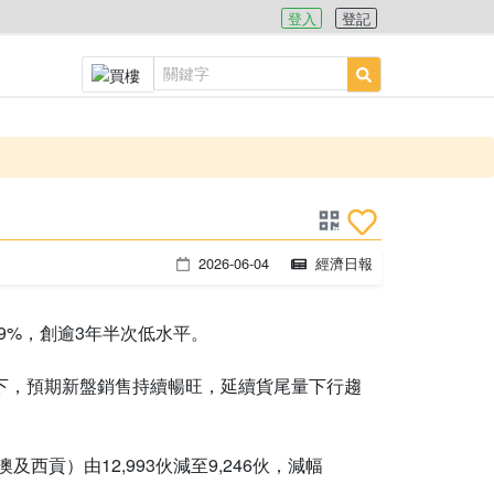
登入
登記
2026-06-04
經濟日報
9%，創逾3年半次低水平。
持向下，預期新盤銷售持續暢旺，延續貨尾量下行趨
西貢）由12,993伙減至9,246伙，減幅