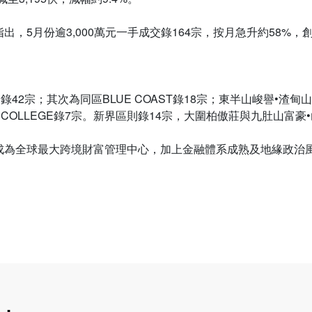
，5月份逾3,000萬元一手成交錄164宗，按月急升約58%，創
42宗；其次為同區BLUE COAST錄18宗；東半山峻譽•渣甸
 COLLEGE錄7宗。新界區則錄14宗，大圍柏傲莊與九肚山富豪
成為全球最大跨境財富管理中心，加上金融體系成熟及地緣政治