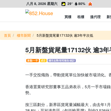
八月 8, 2026 星期六
29°
80%
買樓
租樓
搵代理
新
首頁
樓市新聞
5月新盤貨尾量17132伙 逾3年半次低
5月新盤貨尾量17132伙 逾3
新盤/一手
成交
樓市走勢/研究報告/統計
一手交投熾熱，帶動貨尾單位加快被市場消化。香港
香港置業研究部董事王品弟表示，5月一手市場錄約
勢。
按三區劃分，新界區貨尾量減幅最大，由去年1月6,6
28.8%；至於港島區（包括愉景灣）則由3,526伙減