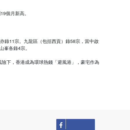
19個月新高。
山亦錄11宗。九龍區（包括西貢）錄58宗，當中啟
•山峯各錄4宗。
風險下，香港成為環球熱錢「避風港」，豪宅作為