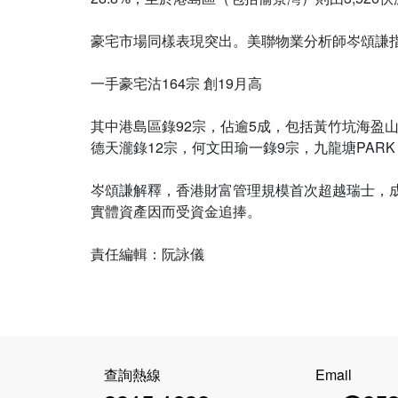
豪宅市場同樣表現突出。美聯物業分析師岑頌謙指出
一手豪宅沽164宗 創19月高
其中港島區錄92宗，佔逾5成，包括黃竹坑海盈山錄
德天瀧錄12宗，何文田瑜一錄9宗，九龍塘PARK
岑頌謙解釋，香港財富管理規模首次超越瑞士，
實體資產因而受資金追捧。
查詢熱線
Email