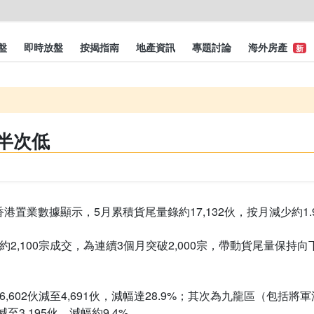
盤
即時放盤
按揭指南
地產資訊
專題討論
海外房產
新
年半次低
置業數據顯示，5月累積貨尾量錄約17,132伙，按月減少約1.
2,100宗成交，為連續3個月突破2,000宗，帶動貨尾量保
02伙減至4,691伙，減幅達28.9%；其次為九龍區（包括將軍澳及
至3,195伙，減幅約9.4%。