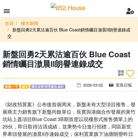
首頁
樓市新聞
新盤回勇2天累沽逾百伙 Blue Coast銷情矚目滶晨II朗譽連錄成
交
新盤回勇2天累沽逾百伙 Blue Coast
銷情矚目滶晨II朗譽連錄成交
2026-03-02
星島日報
新盤/一手
成交
樓市走勢/研究報告/統計
《財政預算案》公布後首個周末，新盤未有大型項目推售，發
展商主力銷售旗下新盤尚餘單位，長實與港鐵合作發展的黃竹
坑站上蓋項目Blue Coast 3B期首度以現樓形式推售價單上的
25伙，即日取得沽清成績，並乘勢今日進行招標，同區新世
界牽頭發展的滶晨II亦連錄成交；保利置業旗下油塘朗譽昨日