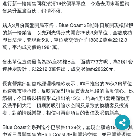
進行新一輪銷售同樣沽清19伙價單單位，令過去周末新盤銷
售急升至逾百伙，銷情不俗。
踏入3月份新盤開局不俗，Blue Coast 3B期昨日展開現樓階段
的新一輪銷售，以先到先得形式開賣25伙3房單位，全數成功
即日沽清，套現近5億，單位成交價介乎1833.2萬至2212.3
萬，平均成交價逾1981萬。
售出單位造價最高為2A座39樓B室，面積773方呎，為3房1套
連梗廚設計，以2212.3萬售出，成交呎價約28620元。
長實營業部副首席經理楊桂玲表示，昨日推出的25伙3房單位
迅速獲市場承接，反映買家對項目質素及地段的高度信心。她
續指，今日將以招標形式推出的15伙，均為4房1套連儲物房
及洗手間大宅，預期將吸引追求空間及景致的換樓客及投資
者，對銷情感樂觀，相信可再創項目的售價及呎價新高。
Blue Coast全系列迄今已累售1129伙，套現金額逾194億。其
中近日展開銷售的Blue Coast 3B期開始交樓，並已開放現樓