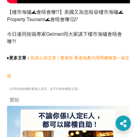
【樓市海嘯🌊會唔會嚟⁉️】美國又加息啦😫樓市海嘯🌊
Property Tsunami🌊會唔會嚟🤔⁉️
今日連同按揭專家Gelman同大家講下
樓市
海嘯會唔會
嚟
?!
投資心得文章 | 潘達恒
香港地產代理商總會第一副主
▸更多文章：
席
（文章內容純屬作家個人意見，並不代表本網頁立場）
贊助