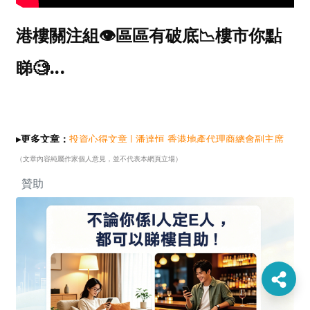
港樓關注組👁️區區有破底📉樓市你點
睇🧐
今日連同按揭專家Gelman同大家講下
區區有破底?!
投資心得文章 | 潘達恒
香港地產代理商總會副主席
▸更多文章：
（文章內容純屬作家個人意見，並不代表本網頁立場）
贊助