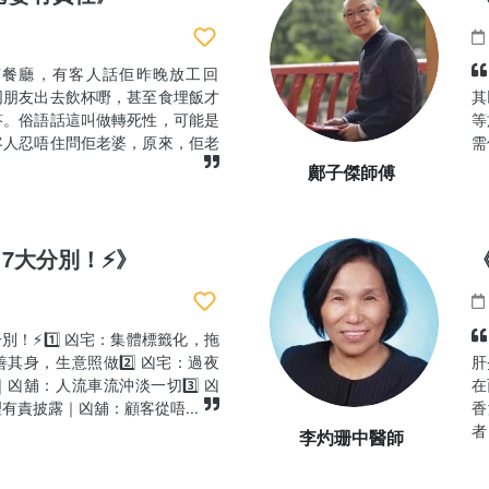
茶餐廳，有客人話佢昨晚放工回
同朋友出去飲杯嘢，甚至食埋飯才
其
答。俗語話這叫做轉死性，可能是
等
客人忍唔住問佢老婆，原來，佢老
需
鄺子傑師傅
7大分別！⚡》
別！⚡1️⃣ 凶宅：集體標籤化，拖
其身，生意照做2️⃣ 凶宅：過夜
肝
凶舖：人流車流沖淡一切3️⃣ 凶
在
有責披露｜凶舖：顧客從唔...
香
者
李灼珊中醫師