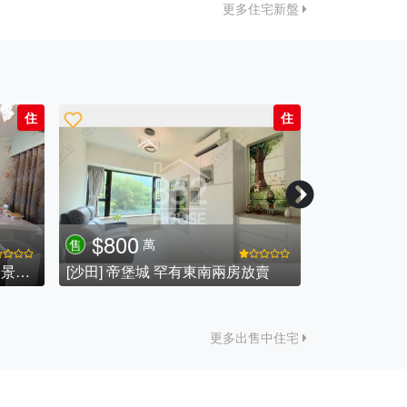
更多住宅新盤
住
住
$1015
$660
萬
售
售
[馬鞍山] 聽濤雅苑
更多出售中住宅