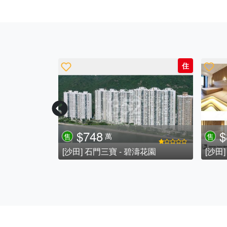
住
住
$1680
$
萬
(可議價)
售
售
南兩房放賣
[沙田] 大圍 - 半山低密度豪宅屋苑