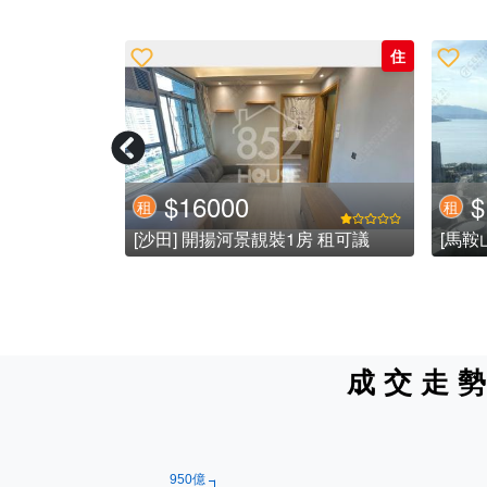
住
住
$27800
$
租
租
[沙田] 極高層好企理兩房兩廳,近地鐵,無縫銜接地鐵第一城站,生活非常便利 (已租)
[觀塘] ** 免 佣 招 租 **
[沙田
成交走