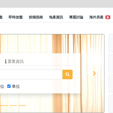
盤
即時放盤
按揭指南
地產資訊
專題討論
海外房產
新
置業資訊
Next
舖位
車位