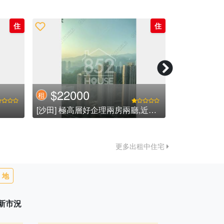
住
住
$12000
$3000
租
租
[沙田] 玖瓏山**3房1套罕有租盤**91校網英基首選 (已租)
[粉嶺] *已補地價*可租可售*
更多出租中住宅
地
最新市況