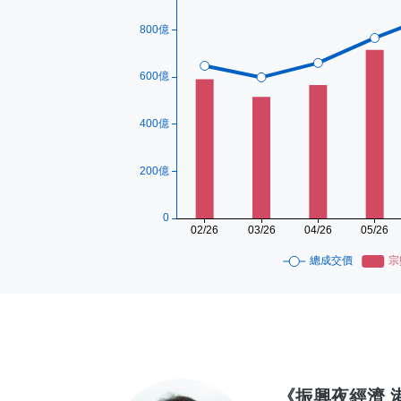
《振興夜經濟 