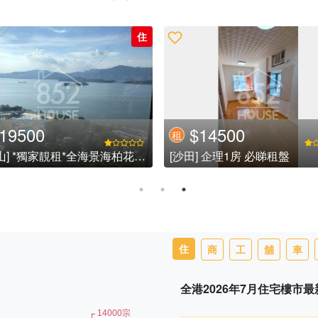
住
43800
$38000
租
] 大圍 - 半山低密度豪宅屋苑
勢
住
商
工
舖
車
全港2026年7月住宅樓市