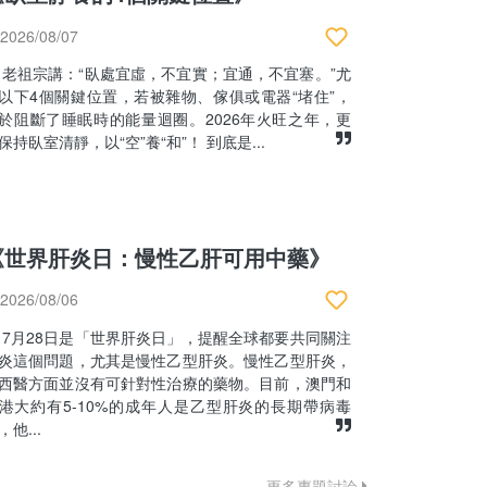
2026/08/07
老祖宗講：“臥處宜虛，不宜實；宜通，不宜塞。”尤
以下4個關鍵位置，若被雜物、傢俱或電器“堵住”，
於阻斷了睡眠時的能量迴圈。2026年火旺之年，更
保持臥室清靜，以“空”養“和”！ 到底是...
《世界肝炎日：慢性乙肝可用中藥》
2026/08/06
7月28日是「世界肝炎日」，提醒全球都要共同關注
炎這個問題，尤其是慢性乙型肝炎。慢性乙型肝炎，
西醫方面並沒有可針對性治療的藥物。目前，澳門和
港大約有5-10%的成年人是乙型肝炎的長期帶病毒
，他...
更多專題討論