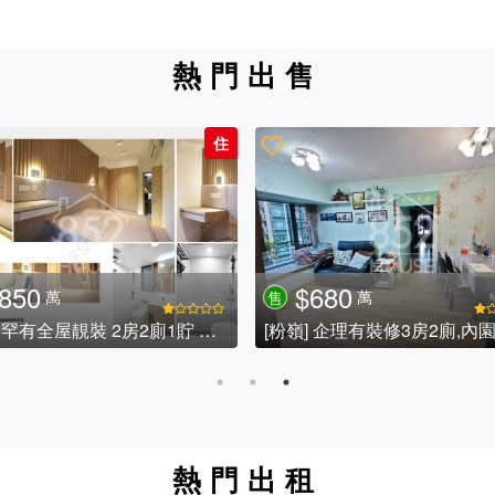
熱門出售
住
980
$900
萬
萬
售
[沙田] 碧濤花園 正馬場河景, 已做大廈維修
[粉嶺] 罕有四房送車位巨宅
熱門出租