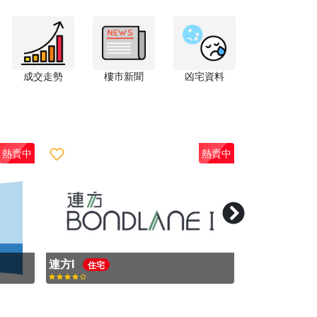
成交走勢
樓市新聞
凶宅資料
熱賣中
熱賣中
璽‧海2B期
親海駅
親海駅I
必嘉坊
住宅
住宅