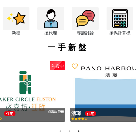
新盤
搵代理
專題討論
按揭計算機
一手新盤
熱賣中
閣
[不適用]
天璽·海
天
住宅
住宅