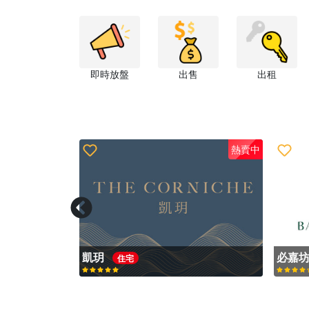
即時放盤
出售
出租
熱賣中
熱賣中
港島南岸
海盈山4B期
富慧
住宅