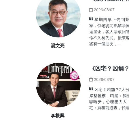
2026/08/07
星期四早上去到
家，佢老婆問點解唔
返屋企，客人唔敢回
命不久矣先兆。後來
婆有一個朋友，...
湯文亮
《凶宅？凶舖？
2026/08/07
凶宅？凶舖？7大分
累整幢樓｜凶舖：獨善
瞓唔安，心理壓力大｜
宅：買租前必查，代理
李根興