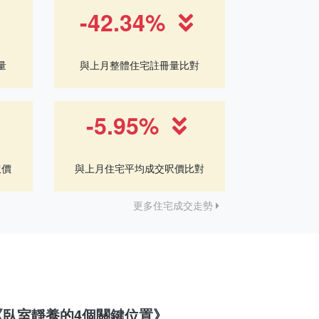
-42.34%
量
與上月整體住宅註冊量比對
-5.95%
呎價
與上月住宅平均成交呎價比對
更多住宅成交走勢
《臥室靜養的4個關鍵位置》