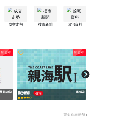
成交走勢
樓市新聞
凶宅資料
熱賣中
熱賣中
璽‧海2B期
親海駅
親海駅I
必嘉坊
住宅
住宅
更多住宅新盤