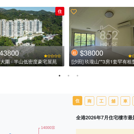
住
43800
$38000
租
] 大圍 - 半山低密度豪宅屋苑
勢
住
商
工
舖
車
全港2026年7月住宅樓市