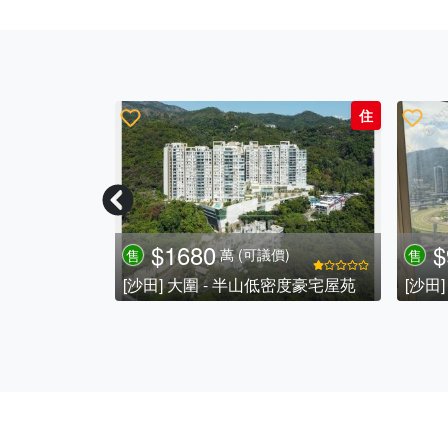
住
住
$1680
$
萬
(可議價)
售
售
南兩房放賣
[沙田] 大圍 - 半山低密度豪宅屋苑