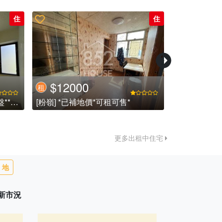
住
住
$12000
$3000
租
租
[沙田] 玖瓏山**3房1套罕有租盤**91校網英基首選 (已租)
[粉嶺] *已補地價*可租可售*
更多出租中住宅
地
最新市況