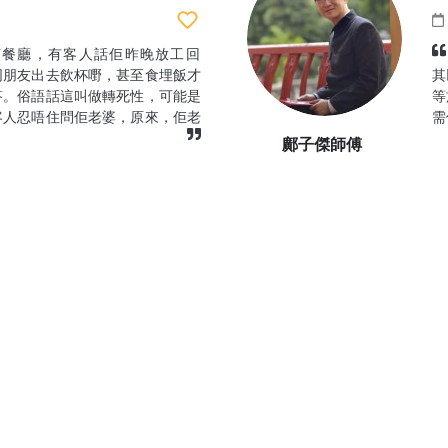
茶餐廳，有客人話佢昨晚放工回
同朋友出去飲杯嘢，甚至食埋飯才
其
答。俗語話這叫做轉死性，可能是
等
客人忍唔住問佢老婆，原來，佢老
需
鄺子傑師傅
7大分別！⚡》
別！⚡1️⃣ 凶宅：集體標籤化，拖
其身，生意照做2️⃣ 凶宅：過夜
肝
凶舖：人流車流沖淡一切3️⃣ 凶
在
有責披露｜凶舖：顧客從唔...
香
者
李灼珊中醫師