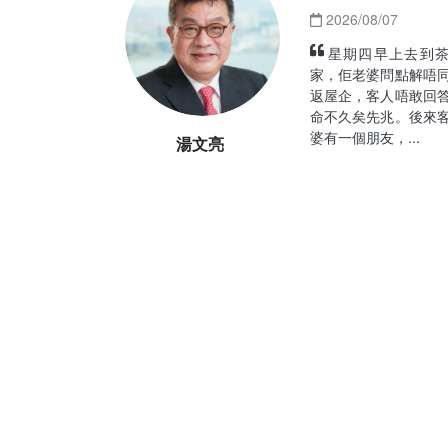
2026/08/07
星期四早上去到
家，佢老婆問點解唔
返屋企，客人唔敢回
命不久矣先兆。後來
婆有一個朋友，...
湯文亮
《凶宅？凶舖？
2026/08/07
凶宅？凶舖？7大分
累整幢樓｜凶舖：獨善
瞓唔安，心理壓力大｜
宅：買租前必查，代理
李根興