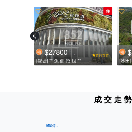
住
住
$27800
$
租
租
[沙田] 極高層好企理兩房兩廳,近地鐵,無縫銜接地鐵第一城站,生活非常便利 (已租)
[觀塘] ** 免 佣 招 租 **
[沙田
成交走