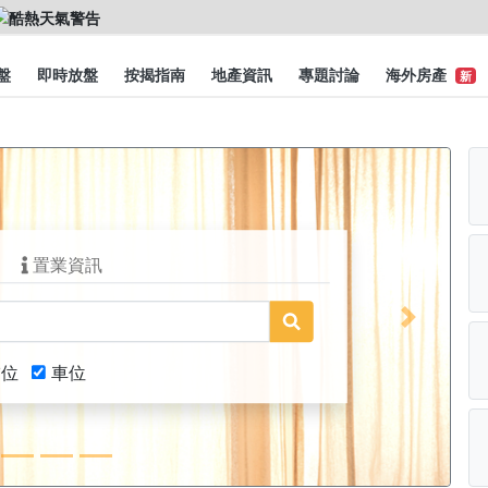
盤
即時放盤
按揭指南
地產資訊
專題討論
海外房產
新
置業資訊
Next
舖位
車位