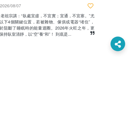
2026/08/07
老祖宗講：“臥處宜虛，不宜實；宜通，不宜塞。”尤
以下4個關鍵位置，若被雜物、傢俱或電器“堵住”，
於阻斷了睡眠時的能量迴圈。2026年火旺之年，更
保持臥室清靜，以“空”養“和”！ 到底是...
《世界肝炎日：慢性乙肝可用中藥》
2026/08/06
7月28日是「世界肝炎日」，提醒全球都要共同關注
炎這個問題，尤其是慢性乙型肝炎。慢性乙型肝炎，
西醫方面並沒有可針對性治療的藥物。目前，澳門和
港大約有5-10%的成年人是乙型肝炎的長期帶病毒
，他...
更多專題討論