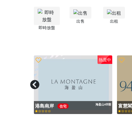
出售
出租
即時放盤
熱賣中
熱賣中
港島南岸
海盈山4B期
富慧
住宅