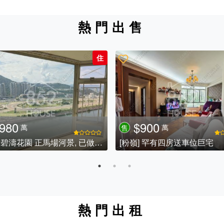
熱門出售
住
980
$900
萬
萬
售
[沙田] 碧濤花園 正馬場河景, 已做大廈維修
[粉嶺] 罕有四房送車位巨宅
熱門出租