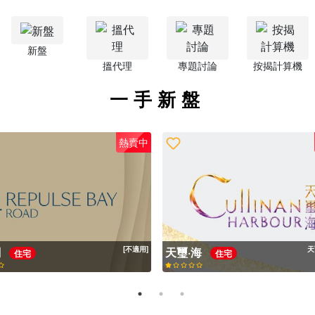
新盤
搵代理
專題討論
按揭計算機
一手新盤
熱賣中
閣
[不適用]
天璽·海
天
住宅
住宅