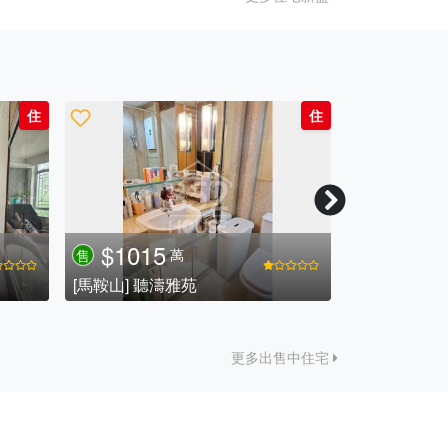
住
住
$1015
$660
萬
售
售
[馬鞍山] 聽濤雅苑
更多出售中住宅