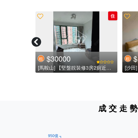
住
住
$15200
$
租
租
租金可議
[沙田] 罕有兩房租盤 (已租)
[粉嶺
成交走