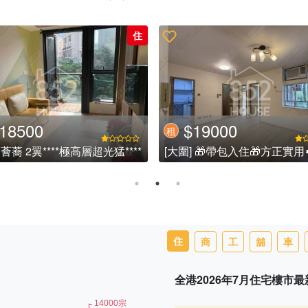
住
18500
$16000
租
] 靚絕三房租盤, 連全屋新傢俬
[沙田] 開揚河景靚裝1房 租可
勢
住
商
工
舖
車
全港2026年7月住宅樓市