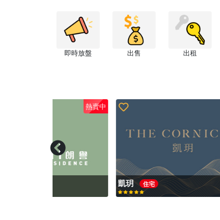
即時放盤
出售
出租
熱賣中
熱賣中
凱玥
必嘉
住宅