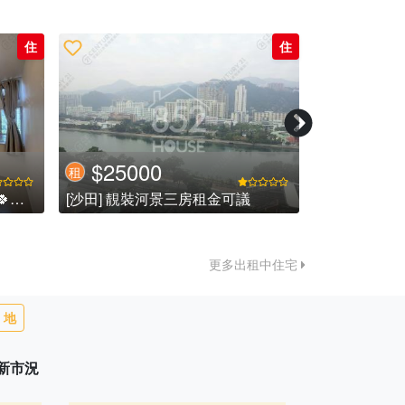
住
住
$19500
$2780
租
租
議
[馬鞍山] *獨家靚租*全海景海柏花園高層2房2廳,雅致裝修
[觀塘] ** 免 佣
更多出租中住宅
地
最新市況