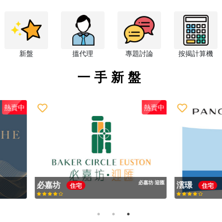
新盤
搵代理
專題討論
按揭計算機
一手新盤
熱賣中
坊
必嘉坊‧迎匯
澐璟
住宅
住宅