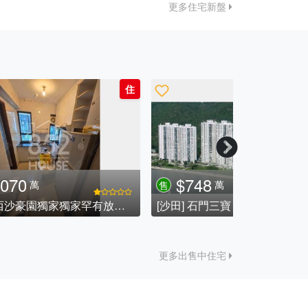
更多住宅新盤
住
住
$500
$1680
萬
售
售
[大圍] 🎁帶包入住🎁方正實用🍀東南🍀2️⃣房.
[沙田] 大圍
更多出售中住宅