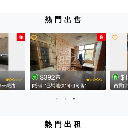
熱門出售
住
850
$750
萬
萬
售
[沙田] 罕有全屋靚裝 2房2廁1貯 極小放盤
[沙田] 罕有碧濤 東南3房放售
熱門出租