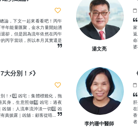
運勢總論，下文一起來看看吧！丙午
下半年能量匯聚，金水力量開始湧
家
漸退卻，但是因為流年依然在丙午
返
申的丙字當頭，所以本月其實還是
命
婆
湯文亮
7大分別！⚡》
別！⚡1️⃣ 凶宅：集體標籤化，拖
其身，生意照做2️⃣ 凶宅：過夜
肝
凶舖：人流車流沖淡一切3️⃣ 凶
在
有責披露｜凶舖：顧客從唔...
香
者
李灼珊中醫師