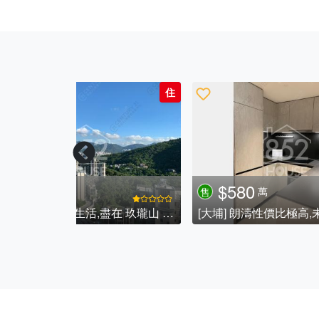
住
住
$748
$
萬
售
售
[西貢] 西沙豪園獨家獨家罕有放盤,連車位 西沙豪園 入契車位一個.
[沙田] 石門三寶 - 碧濤花園