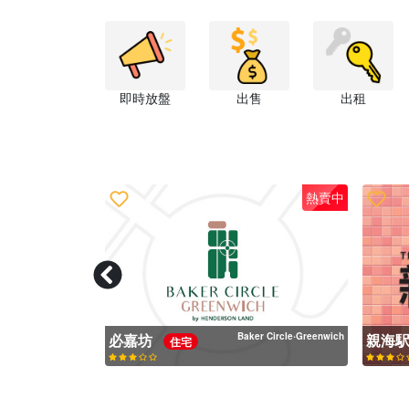
即時放盤
出售
出租
熱賣中
熱賣中
親海駅I
必嘉坊
Baker Circle‧Greenwich
親海
住宅