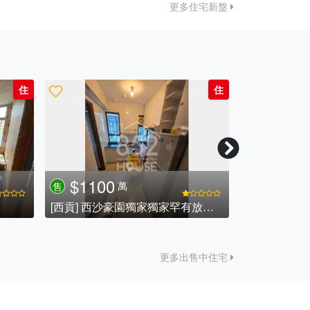
更多住宅新盤
住
住
$1100
$748
萬
售
售
[西貢] 西沙豪園獨家獨家罕有放盤,連車位 西沙豪園 入契車位一個.
[沙田] 石門三
更多出售中住宅