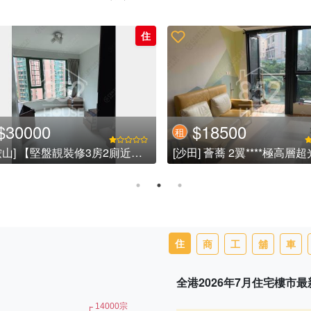
住
18500
$16000
租
 薈蕎 2翼****極高層超光猛****
[沙田] 開揚河景靚裝1房 租可
勢
住
商
工
舖
車
全港2026年7月住宅樓市