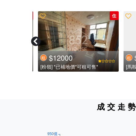
住
住
$30000
$
租
租
可售*
[馬鞍山] 【堅盤靚裝修3房2廁近鐵路站租盤 】開揚景誠意推介 (已租)
[沙田]
成交走