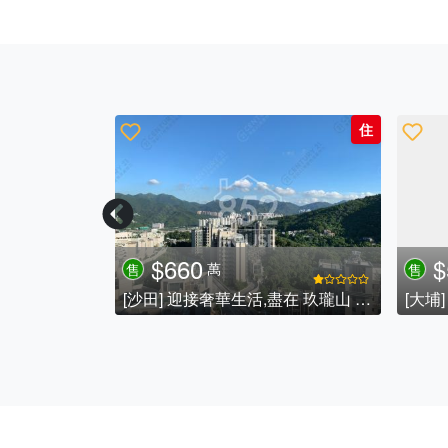
住
住
$660
$
萬
售
售
[沙田] 迎接奢華生活,盡在 玖瓏山 日瓏閣 🌺🌺