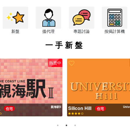
新盤
搵代理
專題討論
按揭計算機
一手新盤
熱賣中
駅
親海駅II
Silicon Hill
Unive
住宅
住宅