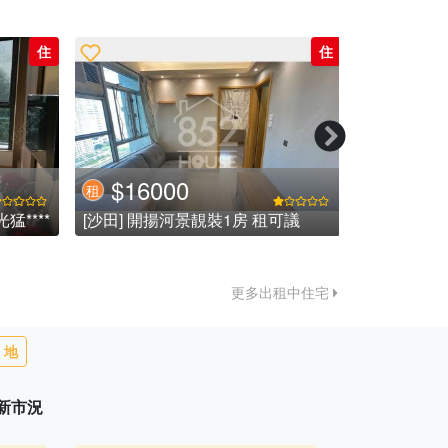
住
住
$19500
$1450
租
租
議
[馬鞍山] *獨家靚租*全海景海柏花園高層2房2廳,雅致裝修
[沙田] 企理
更多出租中住宅
地
最新市況