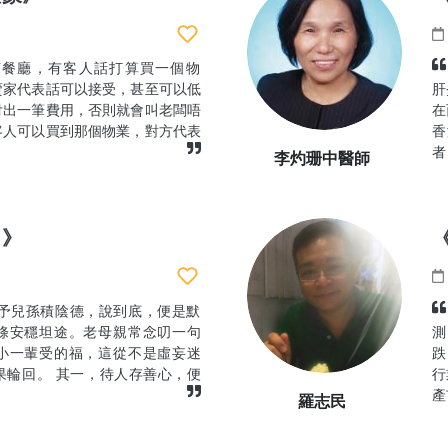
茶餐廳，有客人話打算買一個物
賣家代表話可以接受，甚至可以低
肝
付出一筆費用，否則就會叫老闆唔
在
客人可以買到那個物業，對方代表
香
者
李灼珊中醫師
？》
予兒孫積陰德，說到底，便是默
條安穩坦途。老母親常念叨一句
測
小一輩受的福，這從不是虛妄迷
跌
果輪回。 其一，待人存善心，便
行
產
羅志民