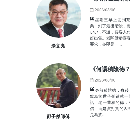
2026/08/06
星期三早上去到
業，到了最後階段，
少少，不過，要客人
好出售。老闆話恭喜
要求，亦即是一...
湯文亮
《何謂積陰德
2026/08/06
身前積陰德，身後
默為後世子孫鋪就一
話：老一輩積的德，
信，而是實打實的因
是為孩...
鄺子傑師傅