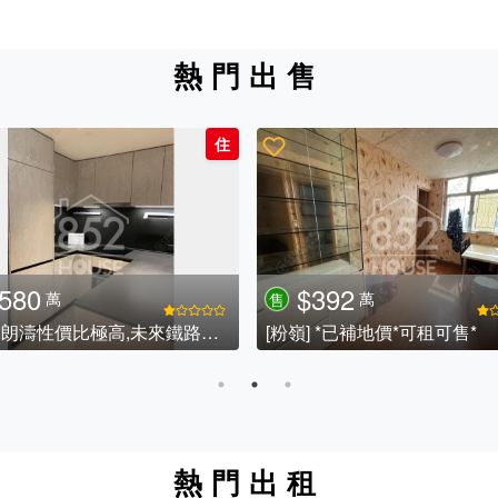
熱門出售
住
580
$392
萬
萬
售
[大埔] 朗濤性價比極高,未來鐵路站屋苑
[粉嶺] *已補地價*可租可售*
熱門出租