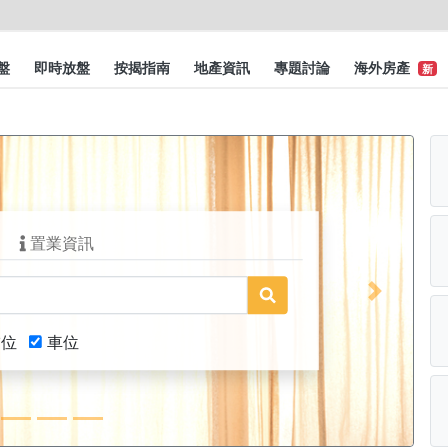
盤
即時放盤
按揭指南
地產資訊
專題討論
海外房產
新
置業資訊
Next
舖位
車位