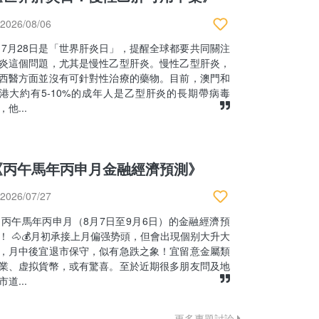
2026/08/06
7月28日是「世界肝炎日」，提醒全球都要共同關注
炎這個問題，尤其是慢性乙型肝炎。慢性乙型肝炎，
西醫方面並沒有可針對性治療的藥物。目前，澳門和
港大約有5-10%的成年人是乙型肝炎的長期帶病毒
，他...
《丙午馬年丙申月金融經濟預測》
2026/07/27
丙午馬年丙申月（8月7日至9月6日）的金融經濟預
！ 🐴💰月初承接上月偏强势頭，但會出現個别大升大
，月中後宜退市保守，似有急跌之象！宜留意金屬類
業、虚拟貨幣，或有驚喜。至於近期很多朋友問及地
市道...
更多專題討論