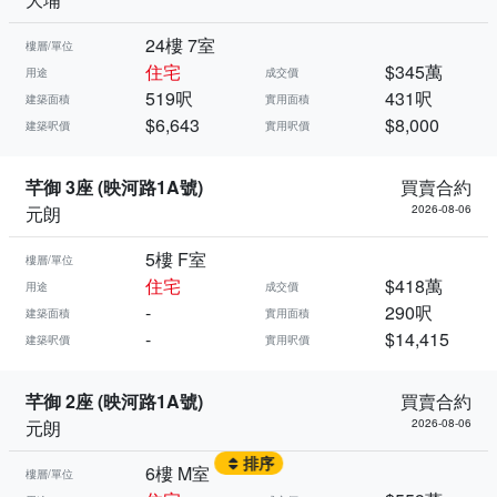
24樓 7室
樓層/單位
住宅
$345萬
用途
成交價
519呎
431呎
建築面積
實用面積
$6,643
$8,000
建築呎價
實用呎價
芊御 3座 (映河路1A號)
買賣合約
元朗
2026-08-06
5樓 F室
樓層/單位
住宅
$418萬
用途
成交價
-
290呎
建築面積
實用面積
-
$14,415
建築呎價
實用呎價
芊御 2座 (映河路1A號)
買賣合約
元朗
2026-08-06
排序
6樓 M室
樓層/單位