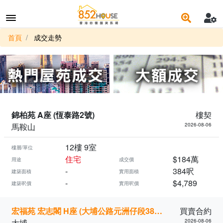
首頁
成交走勢
錦柏苑 A座 (恆泰路2號)
樓契
馬鞍山
2026-08-06
12樓 9室
樓層/單位
住宅
$184萬
用途
成交價
-
384呎
建築面積
實用面積
-
$4,789
建築呎價
實用呎價
宏福苑 宏志閣 H座 (大埔公路元洲仔段3821號)
買賣合約
大埔
2026-08-06