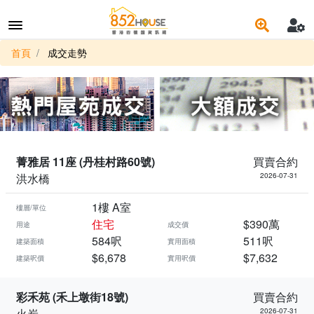
首頁
成交走勢
菁雅居 11座 (丹桂村路60號)
買賣合約
洪水橋
2026-07-31
1樓 A室
樓層/單位
住宅
$390萬
用途
成交價
584呎
511呎
建築面積
實用面積
$6,678
$7,632
建築呎價
實用呎價
彩禾苑 (禾上墩街18號)
買賣合約
火炭
2026-07-31