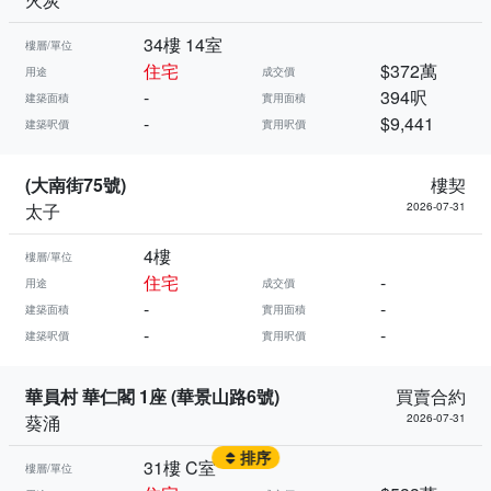
34樓 14室
樓層/單位
住宅
$372萬
用途
成交價
-
394呎
建築面積
實用面積
-
$9,441
建築呎價
實用呎價
(大南街75號)
樓契
太子
2026-07-31
4樓
樓層/單位
住宅
-
用途
成交價
-
-
建築面積
實用面積
-
-
建築呎價
實用呎價
華員村 華仁閣 1座 (華景山路6號)
買賣合約
葵涌
2026-07-31
排序
31樓 C室
樓層/單位