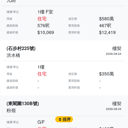
1樓 F室
樓層/單位
住宅
$580萬
用途
成交價
576呎
467呎
建築面積
實用面積
$10,069
$12,419
建築呎價
實用呎價
(石步村225號)
樓契
洪水橋
2026-08-04
1樓
樓層/單位
住宅
$350萬
用途
成交價
-
-
建築面積
實用面積
-
-
建築呎價
實用呎價
(東閣圍130B號)
樓契
粉嶺
2026-08-04
排序
G/F
樓層/單位