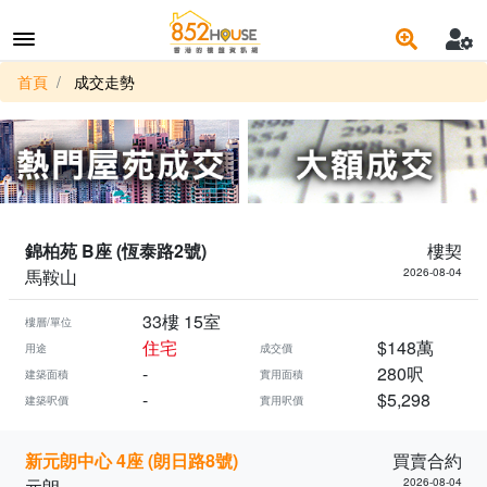
首頁
成交走勢
錦柏苑 B座 (恆泰路2號)
樓契
馬鞍山
2026-08-04
33樓 15室
樓層/單位
住宅
$148萬
用途
成交價
-
280呎
建築面積
實用面積
-
$5,298
建築呎價
實用呎價
新元朗中心 4座 (朗日路8號)
買賣合約
元朗
2026-08-04