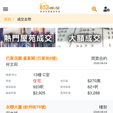
首頁
成交走勢
巴富花園 嘉富閣 (巴富街9號)
買賣合約
何文田
2026-08-04
13樓 C室
樓層/單位
住宅
$270萬
用途
成交價
923呎
821呎
建築面積
實用面積
$2,925
$3,288
建築呎價
實用呎價
永聯大廈 (欽州街78號)
樓契
深水埗
2026-08-04