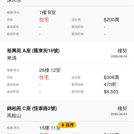
1樓 B室
樓層/單位
住宅
$200萬
用途
成交價
-
-
建築面積
實用面積
-
-
建築呎價
實用呎價
裕興苑 A座 (匯東街16號)
樓契
東涌
2026-08-04
26樓 12室
樓層/單位
住宅
$308萬
用途
成交價
-
473呎
建築面積
實用面積
-
$6,503
建築呎價
實用呎價
錦柏苑 C座 (恆泰路2號)
樓契
馬鞍山
2026-08-04
排序
15樓 11室
樓層/單位