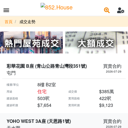
首頁
成交走勢
彩華花園 B座 (青山公路青山灣段351號)
買賣合約
屯門
2026-07-29
8樓 B2室
樓層/單位
住宅
$385萬
用途
成交價
503呎
422呎
建築面積
實用面積
$7,654
$9,123
建築呎價
實用呎價
YOHO WEST 3A座 (天恩路1號)
買賣合約
天水圍
2026-07-29