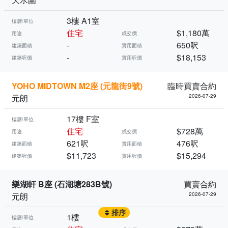
3樓 A1室
樓層/單位
住宅
$1,180萬
用途
成交價
-
650呎
建築面積
實用面積
-
$18,153
建築呎價
實用呎價
YOHO MIDTOWN M2座 (元龍街9號)
臨時買賣合約
元朗
2026-07-29
17樓 F室
樓層/單位
住宅
$728萬
用途
成交價
621呎
476呎
建築面積
實用面積
$11,723
$15,294
建築呎價
實用呎價
樂湖軒 B座 (石湖塘283B號)
買賣合約
元朗
2026-07-29
排序
1樓
樓層/單位