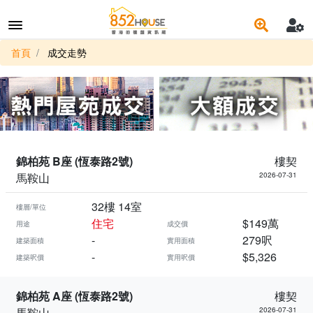
首頁
成交走勢
錦柏苑 B座 (恆泰路2號)
樓契
馬鞍山
2026-07-31
32樓 14室
樓層/單位
住宅
$149萬
用途
成交價
-
279呎
建築面積
實用面積
-
$5,326
建築呎價
實用呎價
錦柏苑 A座 (恆泰路2號)
樓契
馬鞍山
2026-07-31