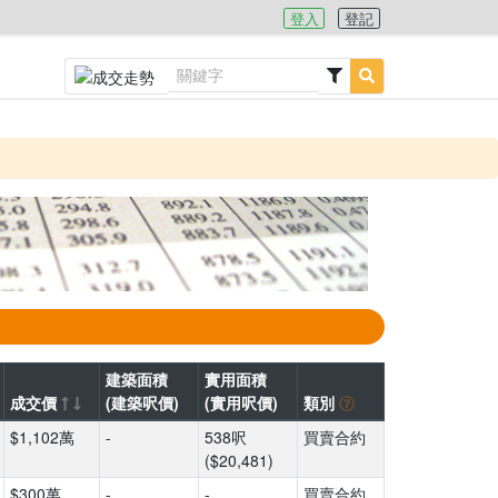
登入
登記
建築面積
實用面積
成交價
(建築呎價)
(實用呎價)
類別
$1,102萬
-
538呎
買賣合約
($20,481)
$300萬
-
-
買賣合約