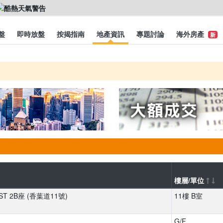
盤
即時放盤
按揭指南
地產資訊
專題討論
海外房產
新
樓層/單位
ST 2B座 (香葉道11號)
11樓 B室
G/F