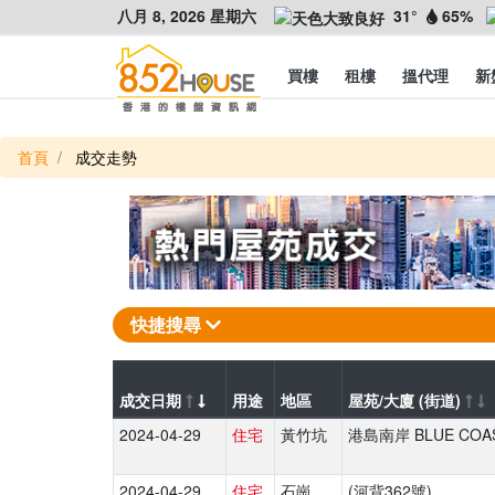
八月 8, 2026 星期六
31°
65%
買樓
租樓
搵代理
新
首頁
成交走勢
快捷搜尋
成交日期
用途
地區
屋苑/大廈 (街道)
2024-04-29
住宅
黃竹坑
港島南岸 BLUE COA
2024-04-29
住宅
石崗
(河背362號)