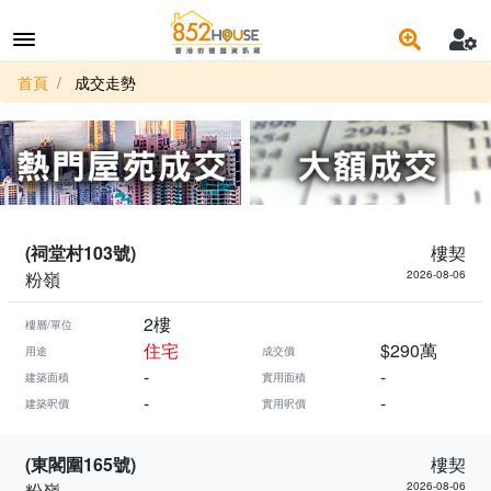
首頁
成交走勢
(祠堂村103號)
樓契
粉嶺
2026-08-06
2樓
樓層/單位
住宅
$290萬
用途
成交價
-
-
建築面積
實用面積
-
-
建築呎價
實用呎價
(東閣圍165號)
樓契
粉嶺
2026-08-06