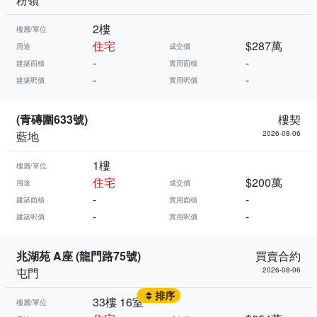
2樓
樓層/單位
住宅
$287萬
用途
成交價
-
-
建築面積
實用面積
-
-
建築呎價
實用呎價
(青磚圍633號)
樓契
藍地
2026-08-06
1樓
樓層/單位
住宅
$200萬
用途
成交價
-
-
建築面積
實用面積
-
-
建築呎價
實用呎價
兆湖苑 A座 (龍門路75號)
買賣合約
屯門
2026-08-06
排序
33樓 16室
樓層/單位