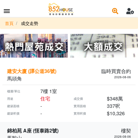
首頁
成交走勢
建安大廈 (譚公道36號)
臨時買賣合約
馬頭角
2026-08-06
7樓 1室
樓層/單位
住宅
$348萬
用途
成交價
-
337呎
建築面積
實用面積
-
$10,326
建築呎價
實用呎價
錦柏苑 A座 (恆泰路2號)
樓契
馬鞍山
2026-08-06