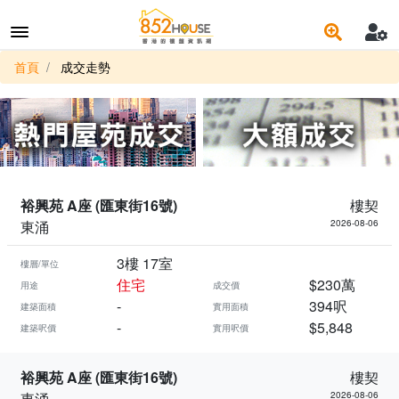
首頁
成交走勢
裕興苑 A座 (匯東街16號)
樓契
東涌
2026-08-06
3樓 17室
樓層/單位
住宅
$230萬
用途
成交價
-
394呎
建築面積
實用面積
-
$5,848
建築呎價
實用呎價
裕興苑 A座 (匯東街16號)
樓契
東涌
2026-08-06