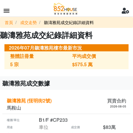
首頁
成交走勢
聽濤雅苑成交紀錄詳細資料
聽濤雅苑成交紀錄詳細資料
2026年07月聽濤雅苑樓市最新市況
整體註冊量
平均成交價
5
宗
$575.5
萬
聽濤雅苑成交數據
聽濤雅苑 (恆明街2號)
買賣合約
馬鞍山
2026-08-05
B1/F #CP233
樓層/單位
車位
$83萬
用途
成交價