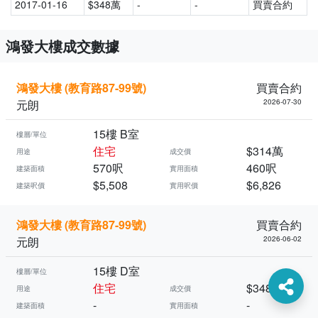
2017-01-16
$348萬
-
-
買賣合約
鴻發大樓成交數據
鴻發大樓 (教育路87-99號)
買賣合約
元朗
2026-07-30
15樓 B室
樓層/單位
住宅
$314萬
用途
成交價
570呎
460呎
建築面積
實用面積
$5,508
$6,826
建築呎價
實用呎價
鴻發大樓 (教育路87-99號)
買賣合約
元朗
2026-06-02
15樓 D室
樓層/單位
住宅
$348萬
用途
成交價
-
-
建築面積
實用面積