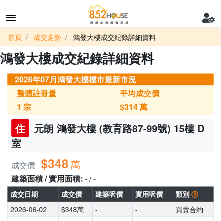
首頁
成交走勢
鴻發大樓成交紀錄詳細資料
鴻發大樓成交紀錄詳細資料
2026年07月鴻發大樓樓市最新市況
整體註冊量
平均成交價
1
宗
$314
萬
住
元朗 鴻發大樓 (教育路87-99號) 15樓 D
室
$348
萬
成交價
建築面積 / 實用面積:
- / -
成交日期
成交價
建築呎價
實用呎價
類別
2026-06-02
$348萬
-
-
買賣合約