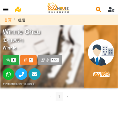
首頁
租樓
Winnie Chau
(E-018831)
Winnie
售
租
歷史
1
1
160
852認證
852認證
世紀21奇豐物業顧問行 (C-002313)
‹
1
›