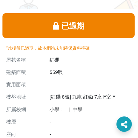
已過期
*此樓盤已過期，故本網站未能確保資料準確
屋苑名稱
紅磡
建築面積
559呎
實用面積
-
樓盤地址
[紅磡 8號] 九龍 紅磡 7座 F室 F
所屬校網
小學：-
中學：-
樓層
-
座向
-