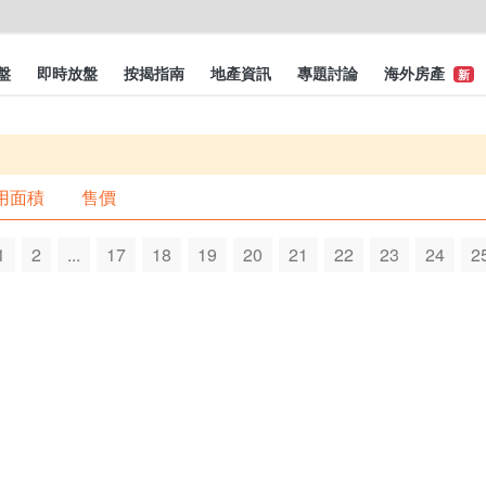
盤
即時放盤
按揭指南
地產資訊
專題討論
海外房產
新
用面積
售價
1
2
...
17
18
19
20
21
22
23
24
2