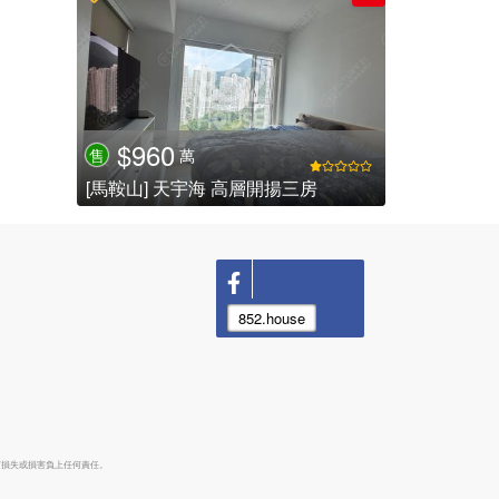
$960
萬
售
[馬鞍山] 天宇海 高層開揚三房
852.house
何損失或損害負上任何責任。