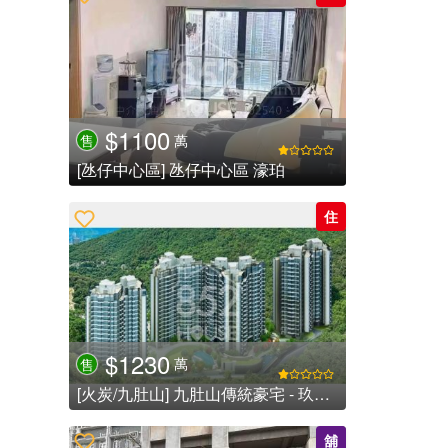
$1100
萬
售
[氹仔中心區] 氹仔中心區 濠珀
住
$1230
萬
售
[火炭/九肚山] 九肚山傳統豪宅 - 玖瓏山
舖