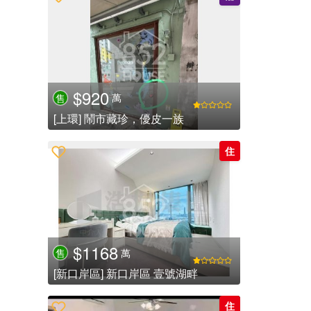
$920
萬
售
[上環] 鬧市藏珍，優皮一族
住
$1168
萬
售
[新口岸區] 新口岸區 壹號湖畔
住