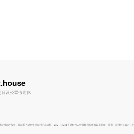
.house
六) / 周日及公眾假期休
面積資料未經核實。煩請閣下親自查證資料的真確性。852.House不就任何人仕因使用或依賴以上面積、圖則、資料所引致之任