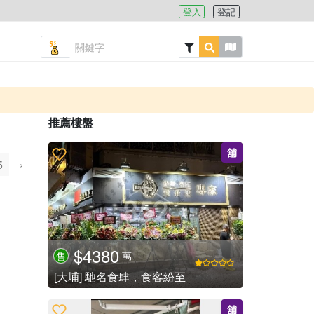
登入
登記
推薦樓盤
舖
5
›
$4380
萬
售
[大埔] 馳名食肆，食客紛至
舖