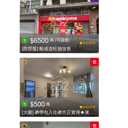
$6500
萬
(可議價)
售
[西營盤] 般咸道旺舖放售
住
$500
萬
售
[大圍] 🎁帶包入住🎁方正實用🍀東南🍀2️⃣房.
住