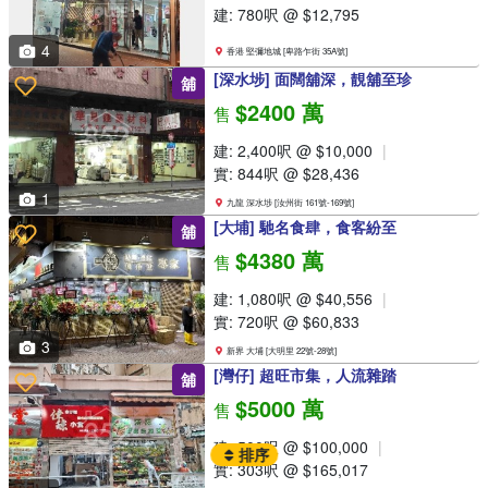
建: 780呎 @ $12,795
4
香港 堅彌地城 [卑路乍街 35A號]
[深水埗] 面闊舖深，靚舖至珍
舖
$2400 萬
售
建: 2,400呎 @ $10,000
實: 844呎 @ $28,436
1
九龍 深水埗 [汝州街 161號-169號]
[大埔] 馳名食肆，食客紛至
舖
$4380 萬
售
建: 1,080呎 @ $40,556
實: 720呎 @ $60,833
3
新界 大埔 [大明里 22號-28號]
[灣仔] 超旺市集，人流雜踏
舖
$5000 萬
售
建: 500呎 @ $100,000
排序
實: 303呎 @ $165,017